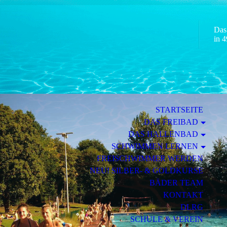
Das
in 4
STARTSEITE
DAS FREIBAD
DAS HALLENBAD
SCHWIMMEN LERNEN
FREISCHWIMMER WERDEN
NEU! SILBER- & GOLDKURSE
BÄDER TEAM
KONTAKT
DLRG
SCHULE & VEREIN