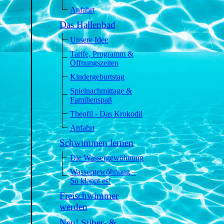
Anfahrt
Das Hallenbad
Unsere Idee
Tarife, Programm &
Öffnungszeiten
Kindergeburtstag
Spielnachmittage &
Familienspaß
Theofil - Das Krokodil
Anfahrt
Schwimmen lernen
Die Wassergewöhnung
Wassergewöhnung –
So klappt es!
Freischwimmer
werden
Neu! Silber- &