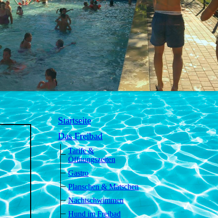
Startseite
Das Freibad
Tarife &
Öffnungszeiten
Gastro
Planschen & Matschen
Nachtschwimmen
Hund im Freibad