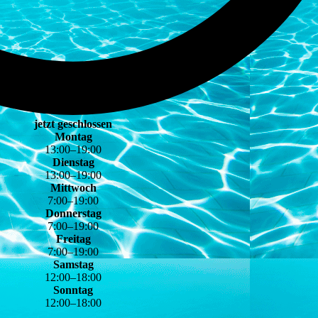
jetzt geschlossen
Montag
13
:
00
–
19
:
00
Dienstag
13
:
00
–
19
:
00
Mittwoch
7
:
00
–
19
:
00
Donnerstag
7
:
00
–
19
:
00
Freitag
7
:
00
–
19
:
00
Samstag
12
:
00
–
18
:
00
Sonntag
12
:
00
–
18
:
00