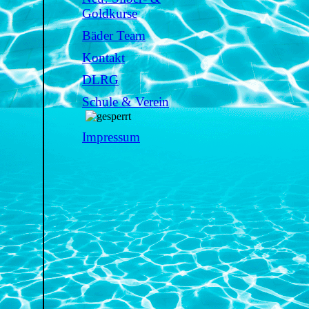
Goldkurse
Bäder Team
Kontakt
DLRG
Schule & Verein
Impressum