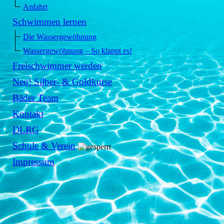
Anfahrt
Schwimmen lernen
Die Wassergewöhnung
Wassergewöhnung – So klappt es!
Freischwimmer werden
Neu! Silber- & Goldkurse
Bäder Team
Kontakt
DLRG
Schule & Verein
Impressum