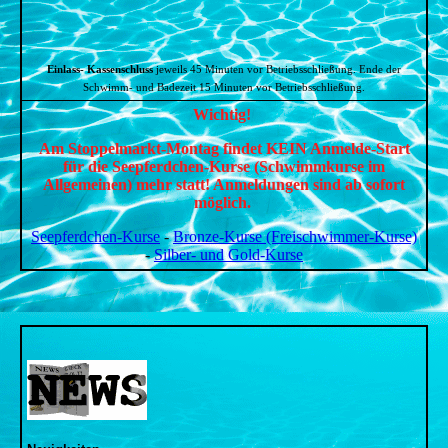
Einlass- Kassenschluss
jeweils 45 Minuten vor Betriebsschließung.
Ende der
Schwimm- und Badezeit 15 Minuten vor Betriebsschließung.
Wichtig!
Am Stoppelmarkt-Montag findet KEIN Anmelde-Start
für die Seepferdchen-Kurse (Schwimmkurse im
Allgemeinen) mehr statt! Anmeldungen sind ab sofort
möglich.
Seepferdchen-Kurse
-
Bronze-Kurse (Freischwimmer-Kurse)
-
Silber- und Gold-Kurse