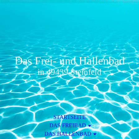
Das Frei- und Hallenbad
in 49439 Steinfeld
STARTSEITE
DAS FREIBAD
DAS HALLENBAD