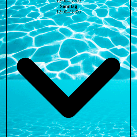
12
:
00
–
18
:
00
Sonntag
12
:
00
–
18
:
00