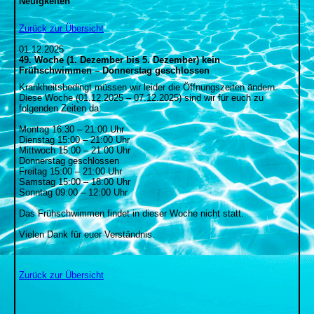
Neuigkeiten
Zurück zur Übersicht
01.12.2025
49. Woche (1. Dezember bis 5. Dezember) kein
Frühschwimmen – Donnerstag geschlossen
Krankheitsbedingt müssen wir leider die Öffnungszeiten ändern.
Diese Woche (01.12.2025 – 07.12.2025) sind wir für euch zu
folgenden Zeiten da:
Montag 16:30 – 21:00 Uhr
Dienstag 15:00 – 21:00 Uhr
Mittwoch 15:00 – 21:00 Uhr
Donnerstag geschlossen
Freitag 15:00 – 21:00 Uhr
Samstag 15:00 – 18:00 Uhr
Sonntag 09:00 – 12:00 Uhr
Das Frühschwimmen findet in dieser Woche nicht statt.
Vielen Dank für euer Verständnis.
Zurück zur Übersicht