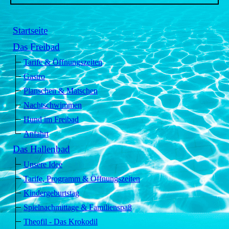
Startseite
Das Freibad
Tarife & Öffnungszeiten
Gastro
Planschen & Matschen
Nachtschwimmen
Hund im Freibad
Anfahrt
Das Hallenbad
Unsere Idee
Tarife, Programm & Öffnungszeiten
Kindergeburtstag
Spielnachmittage & Familienspaß
Theofil - Das Krokodil