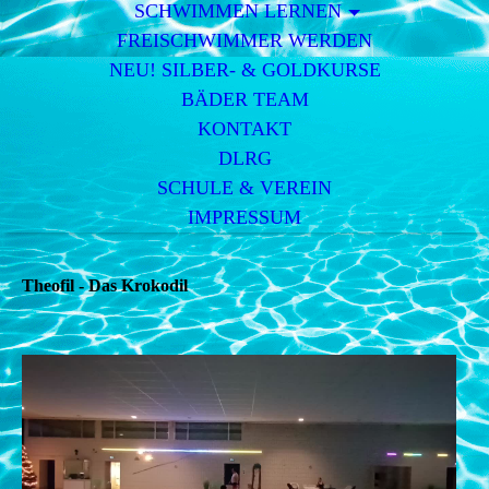
SCHWIMMEN LERNEN
FREISCHWIMMER WERDEN
NEU! SILBER- & GOLDKURSE
BÄDER TEAM
KONTAKT
DLRG
SCHULE & VEREIN
IMPRESSUM
Theofil - Das Krokodil