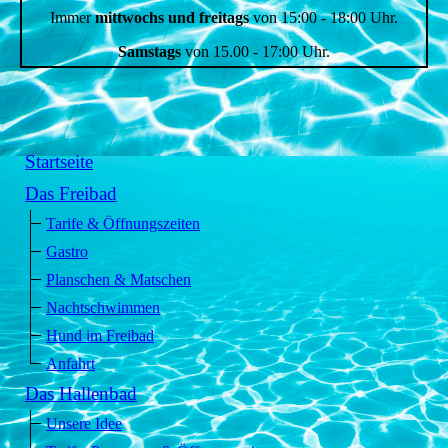
Immer
mittwochs und freitags
von 15:00 - 18:00 Uhr.
Samstags
von 15.00 - 17:00 Uhr.
Startseite
Das Freibad
Tarife & Öffnungszeiten
Gastro
Planschen & Matschen
Nachtschwimmen
Hund im Freibad
Anfahrt
Das Hallenbad
Unsere Idee