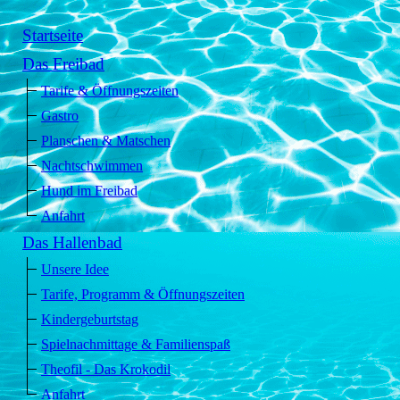
Startseite
Das Freibad
Tarife & Öffnungszeiten
Gastro
Planschen & Matschen
Nachtschwimmen
Hund im Freibad
Anfahrt
Das Hallenbad
Unsere Idee
Tarife, Programm & Öffnungszeiten
Kindergeburtstag
Spielnachmittage & Familienspaß
Theofil - Das Krokodil
Anfahrt