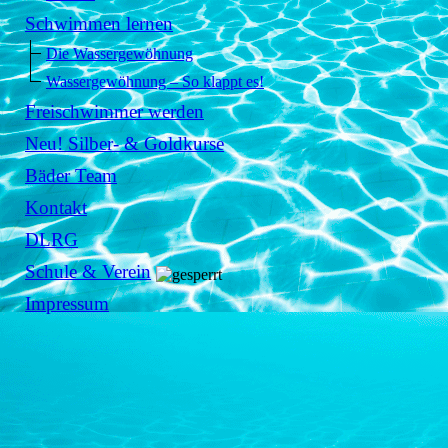
Schwimmen lernen
Die Wassergewöhnung
Wassergewöhnung – So klappt es!
Freischwimmer werden
Neu! Silber- & Goldkurse
Bäder Team
Kontakt
DLRG
Schule & Verein
Impressum