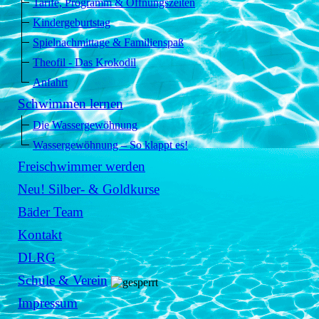
Tarife, Programm & Öffnungszeiten
Kindergeburtstag
Spielnachmittage & Familienspaß
Theofil - Das Krokodil
Anfahrt
Schwimmen lernen
Die Wassergewöhnung
Wassergewöhnung – So klappt es!
Freischwimmer werden
Neu! Silber- & Goldkurse
Bäder Team
Kontakt
DLRG
Schule & Verein
Impressum