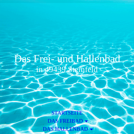
Das Frei- und Hallenbad
in 49439 Steinfeld
STARTSEITE
DAS FREIBAD
DAS HALLENBAD