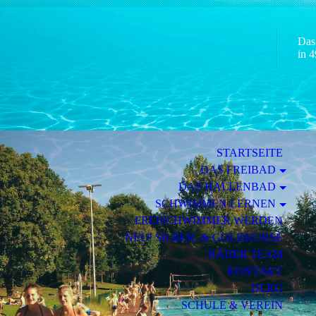
Das
in 4
STARTSEITE
DAS FREIBAD
DAS HALLENBAD
SCHWIMMEN LERNEN
FREISCHWIMMER WERDEN
NEU! SILBER- & GOLDKURSE
BÄDER TEAM
KONTAKT
DLRG
SCHULE & VEREIN