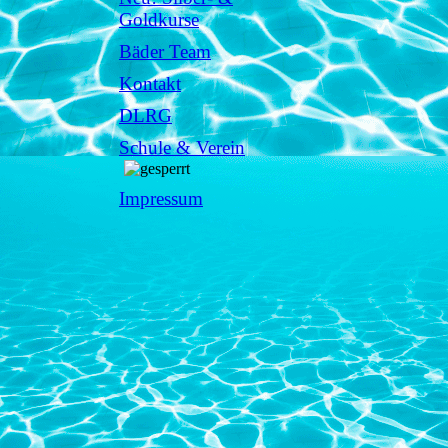
Goldkurse
Bäder Team
Kontakt
DLRG
Schule & Verein
Impressum