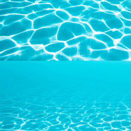
100_0856