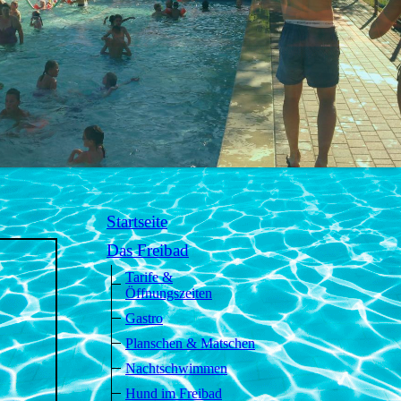
Startseite
Das Freibad
Tarife &
Öffnungszeiten
Gastro
Planschen & Matschen
Nachtschwimmen
Hund im Freibad