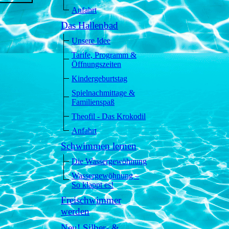
Anfahrt
Das Hallenbad
Unsere Idee
Tarife, Programm &
Öffnungszeiten
Kindergeburtstag
Spielnachmittage &
Familienspaß
Theofil - Das Krokodil
Anfahrt
Schwimmen lernen
Die Wassergewöhnung
Wassergewöhnung –
So klappt es!
Freischwimmer
werden
Neu! Silber- &