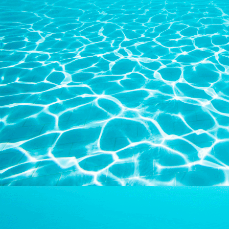
C0010041